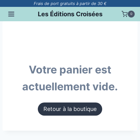
Aller
Frais de port gratuits à partir de 30 €
au
Les Éditions Croisées
0
contenu
Votre panier est
actuellement vide.
Retour à la boutique