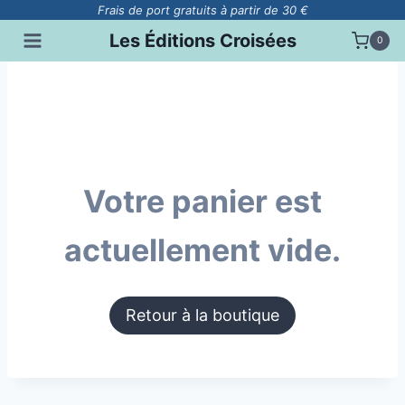
Aller
Frais de port gratuits à partir de 30 €
au
Les Éditions Croisées
0
contenu
Votre panier est
actuellement vide.
Retour à la boutique