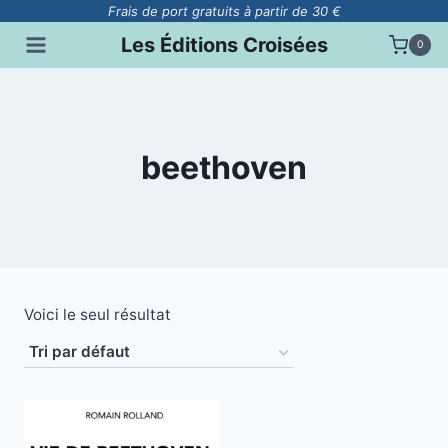
Aller
Frais de port gratuits à partir de 30 €
au
Les Éditions Croisées
0
contenu
beethoven
Voici le seul résultat