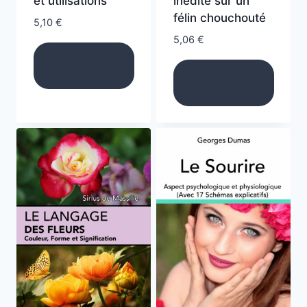
et utilisations
inédite sur un
félin chouchouté
5,10
€
5,06
€
Ajouter au
Ajouter au
panier
panier