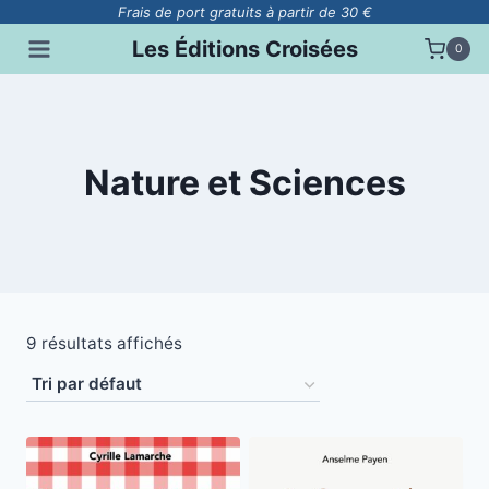
Aller
Frais de port gratuits à partir de 30 €
au
Les Éditions Croisées
0
contenu
Nature et Sciences
9 résultats affichés