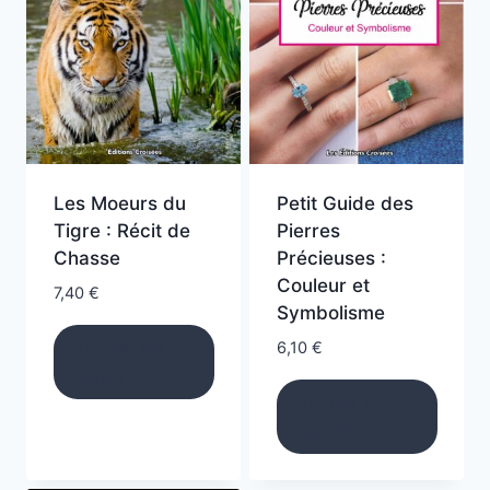
Les Moeurs du
Petit Guide des
Tigre : Récit de
Pierres
Chasse
Précieuses :
Couleur et
7,40
€
Symbolisme
Ajouter au
6,10
€
panier
Ajouter au
panier