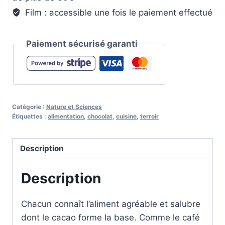
le
Film : accessible une fois le paiement effectué
Chocolat
:
Paiement sécurisé garanti
Histoire
et
Origines
Catégorie :
Nature et Sciences
Étiquettes :
alimentation
,
chocolat
,
cuisine
,
terroir
Description
Description
Chacun connaît l’aliment agréable et salubre
dont le cacao forme la base. Comme le café