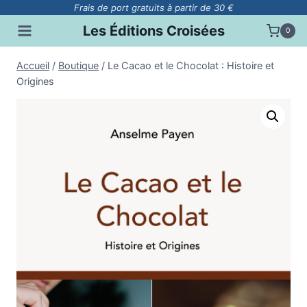
Aller
Frais de port gratuits à partir de 30 €
au
Les Éditions Croisées
0
contenu
Accueil
/
Boutique
/
Le Cacao et le Chocolat : Histoire et
Origines