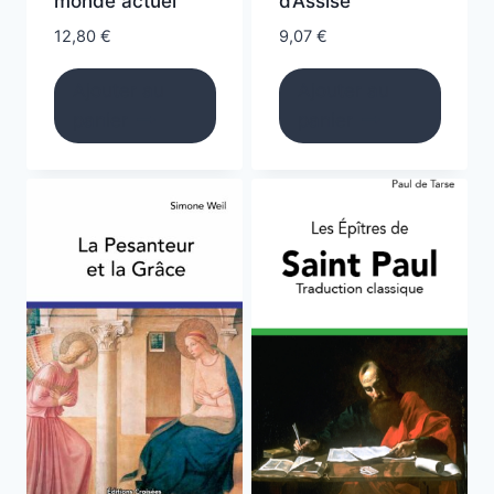
monde actuel
d’Assise
12,80
€
9,07
€
Ajouter au
Ajouter au
panier
panier