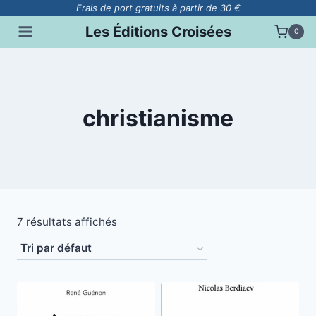
Aller
Frais de port gratuits à partir de 30 €
au
Les Éditions Croisées
0
contenu
christianisme
7 résultats affichés