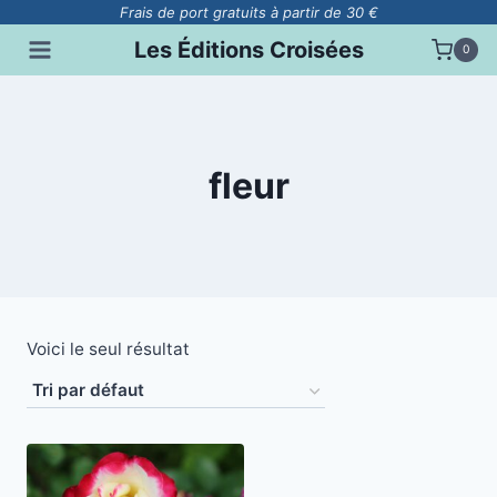
Aller
Frais de port gratuits à partir de 30 €
au
Les Éditions Croisées
0
contenu
fleur
Voici le seul résultat