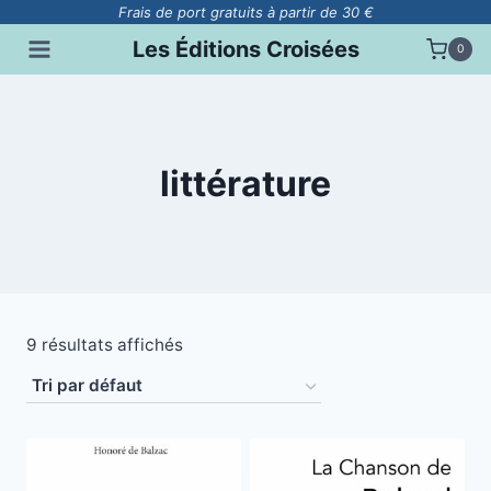
Aller
Frais de port gratuits à partir de 30 €
au
Les Éditions Croisées
0
contenu
littérature
9 résultats affichés