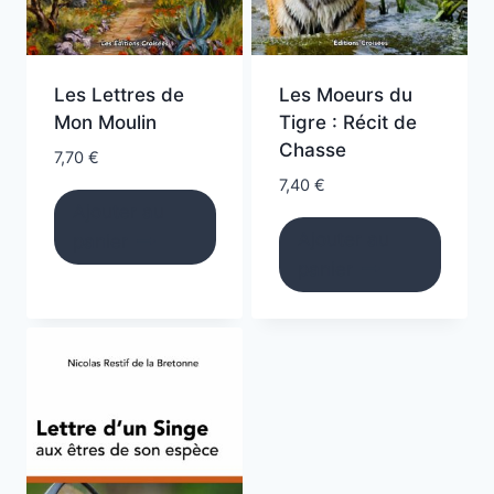
Les Lettres de
Les Moeurs du
Mon Moulin
Tigre : Récit de
Chasse
7,70
€
7,40
€
Ajouter au
Ajouter au
panier
panier