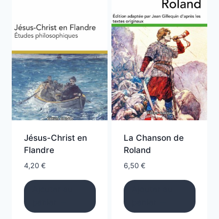
Jésus-Christ en
La Chanson de
Flandre
Roland
4,20
€
6,50
€
Ajouter au
Ajouter au
panier
panier