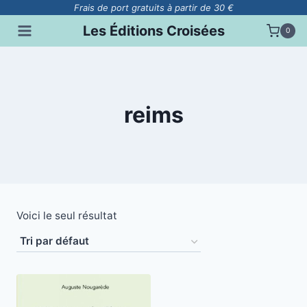
Aller
Frais de port gratuits à partir de 30 €
au
Les Éditions Croisées
0
contenu
reims
Voici le seul résultat