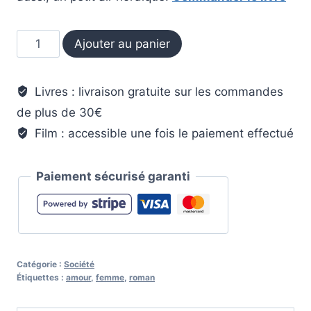
quantité
Ajouter au panier
de
Coups
Livres : livraison gratuite sur les commandes
de
de plus de 30€
Foudre
Film : accessible une fois le paiement effectué
Paiement sécurisé garanti
Catégorie :
Société
Étiquettes :
amour
,
femme
,
roman